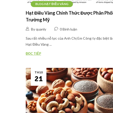
BLOG HẠT ĐIỀU VÀNG
Hạt Điều Vàng Chính Thức Được Phân Phối
Trường Mỹ
By quanly
0 Bình luận
Sau rất nhiều nỗ lực của Anh Chị Em Công ty đặc biệt là
Hạt Điều Vàng ...
ĐỌC TIẾP
TH10
21