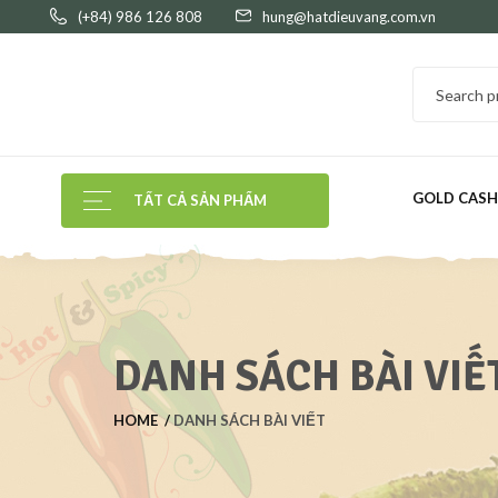
(+84) 986 126 808
hung@hatdieuvang.com.vn
GOLD CAS
TẤT CẢ SẢN PHẨM
DANH SÁCH BÀI VIẾ
HOME
DANH SÁCH BÀI VIẾT