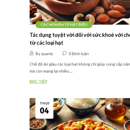
CÁC MÓN ĂN TỪ HẠT ĐIỀU
Tác dụng tuyệt vời đối với sức khoẻ với ch
từ các loại hạt
By quanly
0 Bình luận
Chế độ ăn giàu các loại hạt không chỉ giúp cung cấp nă
mà còn mang lại nhiều ...
ĐỌC TIẾP
TH10
04