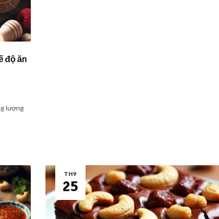
ế độ ăn
ng lượng
TH9
25