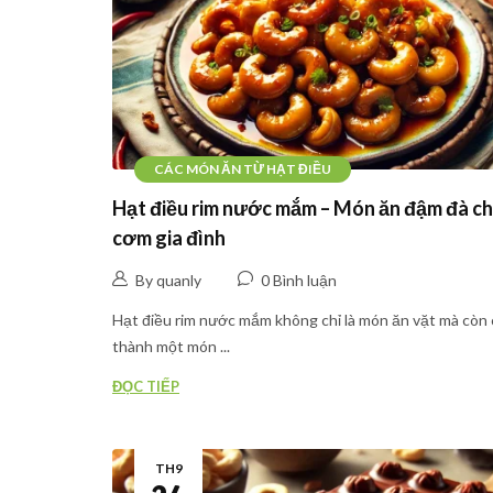
CÁC MÓN ĂN TỪ HẠT ĐIỀU
Hạt điều rim nước mắm – Món ăn đậm đà c
cơm gia đình
By quanly
0 Bình luận
Hạt điều rim nước mắm không chỉ là món ăn vặt mà còn 
thành một món ...
ĐỌC TIẾP
TH9