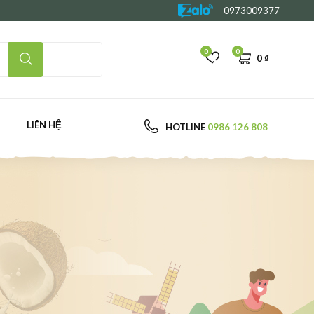
0973009377
0
0
0
₫
LIÊN HỆ
HOTLINE
0986 126 808