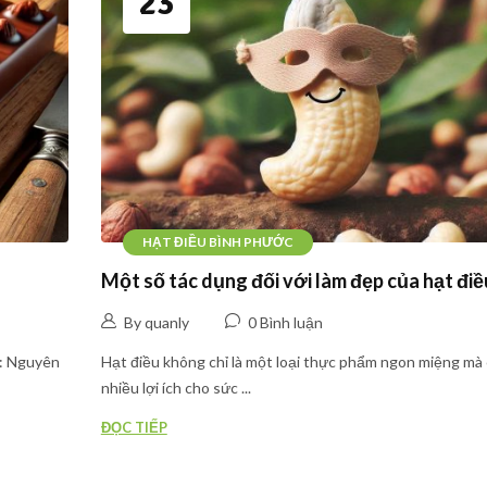
23
HẠT ĐIỀU BÌNH PHƯỚC
Một số tác dụng đối với làm đẹp của hạt điề
By quanly
0 Bình luận
n: Nguyên
Hạt điều không chỉ là một loại thực phẩm ngon miệng mà
nhiều lợi ích cho sức ...
ĐỌC TIẾP