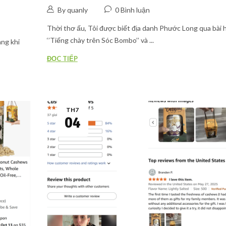
By quanly
0 Bình luận
Thời thơ ấu, Tôi được biết địa danh Phước Long qua bài 
‘’Tiếng chày trên Sóc Bombo’’ và ...
àng khi
ĐỌC TIẾP
TH7
04