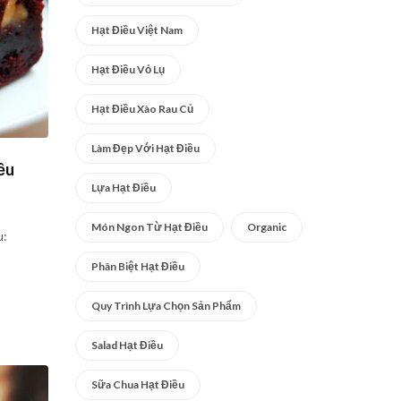
Hạt Điều Việt Nam
Hạt Điều Vỏ Lụ
Hạt Điều Xào Rau Củ
Làm Đẹp Với Hạt Điều
ều
Lựa Hạt Điều
Món Ngon Từ Hạt Điều
Organic
u:
Phân Biệt Hạt Điều
Quy Trình Lựa Chọn Sản Phẩm
Salad Hạt Điều
Sữa Chua Hạt Điều