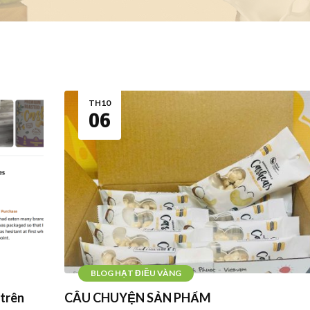
TH10
06
BLOG HẠT ĐIỀU VÀNG
 trên
CÂU CHUYỆN SẢN PHẨM