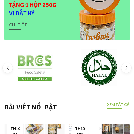
TẶNG 1 HỘP 250G
VỊ BẤT KỲ
CHI TIẾT
XEM TẤT CẢ
BÀI VIẾT NỔI BẬT
TH10
TH10