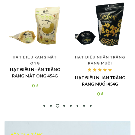
HẠT ĐIỀU RANG MẬT
HẠT ĐIỀU NHÂN TRẮNG
ONG
RANG MUỐI
HẠT ĐIỀU NHÂN TRẮNG
Rated
RANG MẬT ONG 454G
HẠT ĐIỀU NHÂN TRẮNG
5.00
out
of 5
RANG MUỐI 454G
0
₫
0
₫
HỘP QUÀ TẶNG