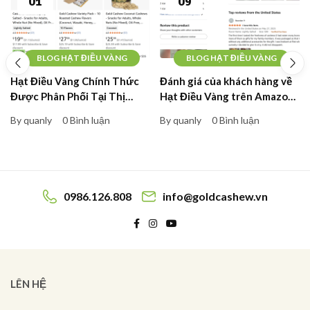
01
09
BLOG HẠT ĐIỀU VÀNG
BLOG HẠT ĐIỀU VÀNG
Hạt Điều Vàng Chính Thức
Đánh giá của khách hàng về
Được Phân Phối Tại Thị
Hạt Điều Vàng trên Amazon
Trường Mỹ
Mỹ
By quanly
0 Bình luận
By quanly
0 Bình luận
0986.126.808
info@goldcashew.vn
LÊN HỆ