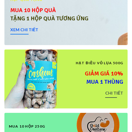
MUA 10 HỘP QUÀ
TẶNG 1 HỘP QUÀ TƯƠNG ỨNG
XEM CHI TIẾT
HẠT ĐIỀU VỎ LỤA 500G
GIẢM GIÁ 10%
MUA 1 THÙNG
CHI TIẾT
MUA 10 HỘP 250G