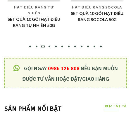
HẠT ĐIỀU RANG TỰ
HẠT ĐIỀU RANG SOCOLA
NHIÊN
SET QUÀ 10 GÓI HẠT ĐIỀU
SET QUÀ 10 GÓI HẠT ĐIỀU
RANG SOCOLA 50G
RANG TỰ NHIÊN 50G
GỌI NGAY
0986 126 808
NẾU BẠN MUỐN
ĐƯỢC TƯ VẤN HOẶC ĐẶT/GIAO HÀNG
XEM TẤT CẢ
SẢN PHẨM NỔI BẬT