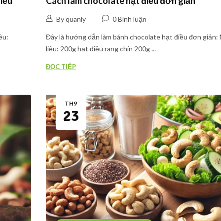
iều
Cách làm chocolate hạt điều đơn giản
By quanly
0 Bình luận
ều:
Đây là hướng dẫn làm bánh chocolate hạt điều đơn giản:
liệu: 200g hạt điều rang chín 200g ...
ĐỌC TIẾP
TH9
23