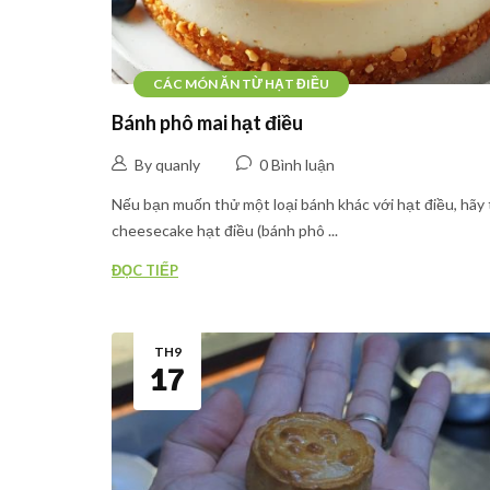
CÁC MÓN ĂN TỪ HẠT ĐIỀU
Bánh phô mai hạt điều
By quanly
0 Bình luận
Nếu bạn muốn thử một loại bánh khác với hạt điều, hãy
cheesecake hạt điều (bánh phô ...
ĐỌC TIẾP
TH9
17