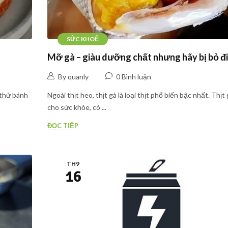
SỨC KHOẺ
Mỡ gà – giàu dưỡng chất nhưng hãy bị bỏ đi
By quanly
0 Bình luận
 thử bánh
Ngoài thịt heo, thịt gà là loại thịt phổ biến bậc nhất. Thịt 
cho sức khỏe, có ...
ĐỌC TIẾP
TH9
16