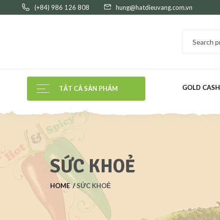
(+84) 986 126 808
hung@hatdieuvang.com.vn
GOLD CAS
TẤT CẢ SẢN PHẨM
SỨC KHOẺ
HOME
SỨC KHOẺ