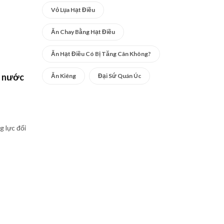
Vỏ Lụa Hạt Điều
Ăn Chay Bằng Hạt Điều
Ăn Hạt Điều Có Bị Tăng Cân Không?
g nước
Ăn Kiêng
Đại Sứ Quán Úc
 lực đối