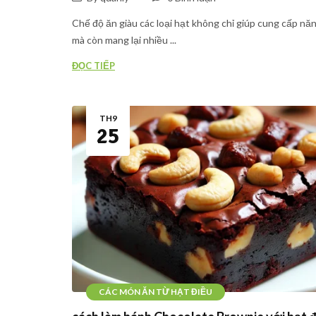
Chế độ ăn giàu các loại hạt không chỉ giúp cung cấp nă
mà còn mang lại nhiều ...
ĐỌC TIẾP
TH9
25
CÁC MÓN ĂN TỪ HẠT ĐIỀU