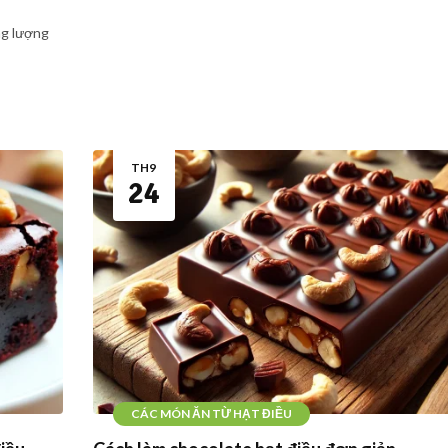
ng lượng
TH9
24
CÁC MÓN ĂN TỪ HẠT ĐIỀU