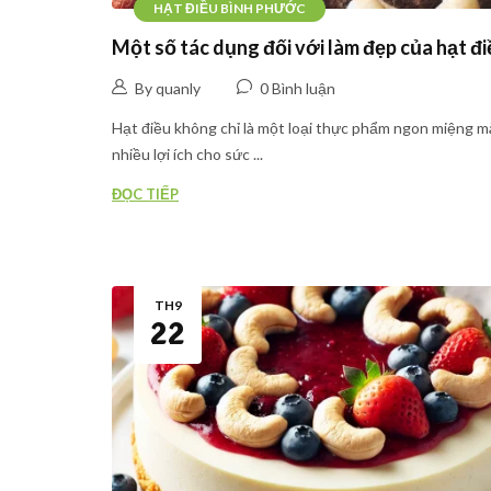
HẠT ĐIỀU BÌNH PHƯỚC
Một số tác dụng đối với làm đẹp của hạt đi
By quanly
0 Bình luận
Hạt điều không chỉ là một loại thực phẩm ngon miệng m
nhiều lợi ích cho sức ...
ĐỌC TIẾP
TH9
22