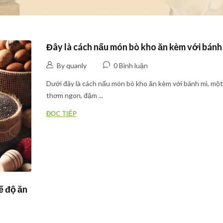
Đây là cách nấu món bò kho ăn kèm với bánh
By quanly
0 Bình luận
Dưới đây là cách nấu món bò kho ăn kèm với bánh mì, mộ
thơm ngon, đậm ...
ĐỌC TIẾP
ế độ ăn