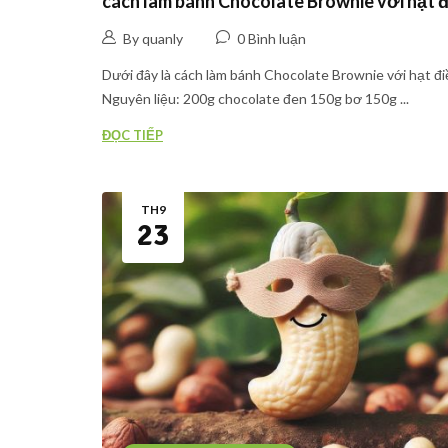
cách làm bánh Chocolate Brownie với hạt đ
By quanly
0 Bình luận
Dưới đây là cách làm bánh Chocolate Brownie với hạt đi
Nguyên liệu: 200g chocolate đen 150g bơ 150g ...
ĐỌC TIẾP
TH9
23