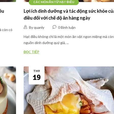
CÁC MÓN ĂN TỪ HẠT ĐIỀU
ều
Lợi ích dinh dưỡng và tác động sức khỏe củ
điều đối với chế độ ăn hàng ngày
By quanly
0 Bình luận
à còn có
Hạt điều không chỉ là một món ăn vặt ngon miệng mà còn 
nguồn dinh dưỡng quý giá, ...
ĐỌC TIẾP
TH9
19