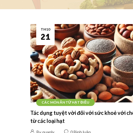
TH10
21
CÁC MÓN ĂN TỪ HẠT ĐIỀU
Tác dụng tuyệt vời đối với sức khoẻ với ch
từ các loại hạt
By quanly
0 Bình luận