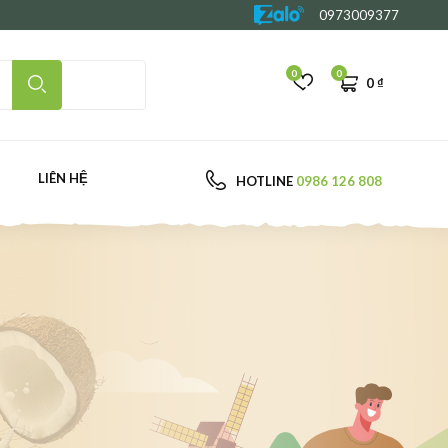
0973009377
0
0
0
₫
LIÊN HỆ
HOTLINE
0986 126 808