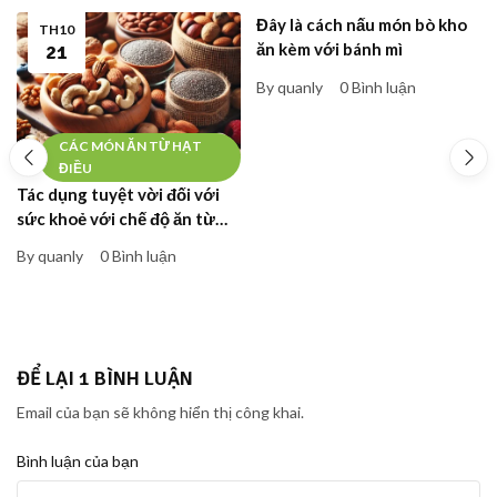
Đây là cách nấu món bò kho
TH10
ăn kèm với bánh mì
21
By quanly
0 Bình luận
CÁC MÓN ĂN TỪ HẠT
ĐIỀU
Tác dụng tuyệt vời đối với
sức khoẻ với chế độ ăn từ
các loại hạt
By quanly
0 Bình luận
ĐỂ LẠI 1 BÌNH LUẬN
Email của bạn sẽ không hiển thị công khai.
Bình luận của bạn