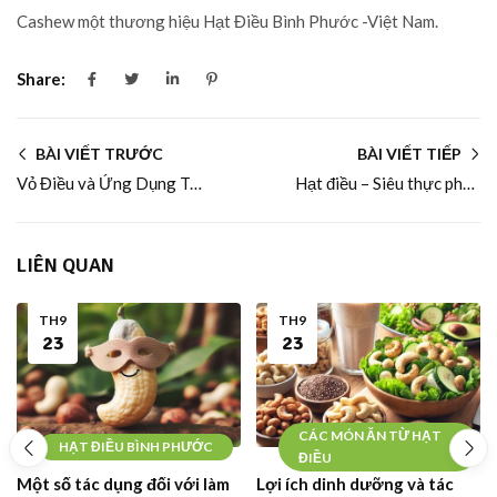
Cashew một thương hiệu Hạt Điều Bình Phước -Việt Nam.
Share:
BÀI VIẾT TRƯỚC
BÀI VIẾT TIẾP
Vỏ Điều và Ứng Dụng Trong Ngành Công Nghiệp: Tiềm Năng Từ Nguyên Liệu Phụ
Hạt điều – Siêu thực phẩm cho mẹ bầu và bé yêu
LIÊN QUAN
TH9
TH9
23
23
CÁC MÓN ĂN TỪ HẠT
HẠT ĐIỀU BÌNH PHƯỚC
ĐIỀU
Một số tác dụng đối với làm
Lợi ích dinh dưỡng và tác