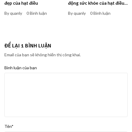
đẹp của hạt điều
động sức khỏe của hạt điều
đối với chế độ ăn hàng ngày
By quanly
0 Bình luận
By quanly
0 Bình luận
ĐỂ LẠI 1 BÌNH LUẬN
Email của bạn sẽ không hiển thị công khai.
Bình luận của bạn
Tên*