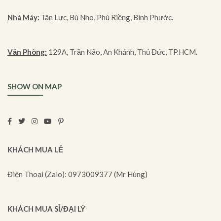
Nhà Máy:
Tân Lực, Bù Nho, Phú Riềng, Bình Phước.
Văn Phòng:
129A, Trần Não, An Khánh, Thủ Đức, TP.HCM.
SHOW ON MAP
KHÁCH MUA LẺ
Điện Thoại (Zalo): 0973009377 (Mr Hùng)
KHÁCH MUA SỈ/ĐẠI LÝ