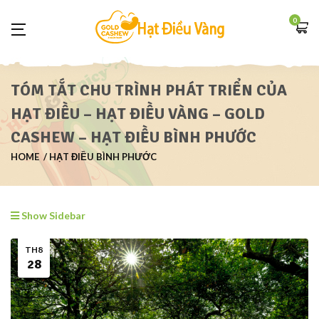
0
TÓM TẮT CHU TRÌNH PHÁT TRIỂN CỦA
HẠT ĐIỀU – HẠT ĐIỀU VÀNG – GOLD
CASHEW – HẠT ĐIỀU BÌNH PHƯỚC
HOME
HẠT ĐIỀU BÌNH PHƯỚC
Show Sidebar
TH8
28