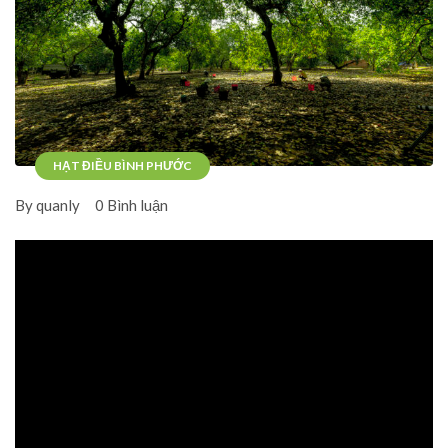
HẠT ĐIỀU BÌNH PHƯỚC
By quanly
0 Bình luận