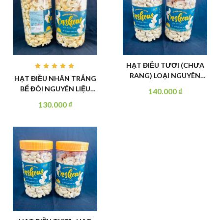
HẠT ĐIỀU TƯƠI (CHƯA
Rated
RANG) LOẠI NGUYÊN
HẠT ĐIỀU NHÂN TRẮNG
5.00
out
HẠT SIZE W320 HÀNG
of 5
BỂ ĐÔI NGUYÊN LIỆU
140.000
₫
TIÊU CHUẨN HỘP 500G
LÀM BÁNH HOẶC SỮA
130.000
₫
HẠT ĐIỀU HỘP 500G