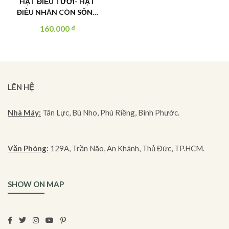
HẠT ĐIỀU TƯƠI- HẠT
ĐIỀU NHÂN CÒN SỐNG
LOẠI NGUYÊN HẠT HỘP
160.000
₫
500G
LÊN HỆ
Nhà Máy:
Tân Lực, Bù Nho, Phú Riềng, Bình Phước.
Văn Phòng:
129A, Trần Não, An Khánh, Thủ Đức, TP.HCM.
SHOW ON MAP