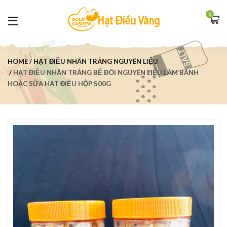
0
HOME
HẠT ĐIỀU NHÂN TRẮNG NGUYÊN LIỆU
HẠT ĐIỀU NHÂN TRẮNG BỂ ĐÔI NGUYÊN LIỆU LÀM BÁNH
HOẶC SỮA HẠT ĐIỀU HỘP 500G