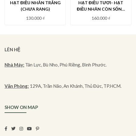
HẠT ĐIỀU NHÂN TRẮNG
HẠT ĐIỀU TƯƠI- HẠT
(CHƯA RANG)
ĐIỀU NHÂN CÒN SỐNG
LOẠI NGUYÊN HẠT HỘP
130.000
₫
160.000
₫
500G
LÊN HỆ
Nhà Máy:
Tân Lực, Bù Nho, Phú Riềng, Bình Phước.
Văn Phòng:
129A, Trần Não, An Khánh, Thủ Đức, TP.HCM.
SHOW ON MAP