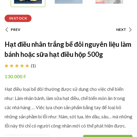
IN STOCK
PREV
NEXT
Hạt điều nhân trắng bể đôi nguyên liệu làm
bánh hoặc sữa hạt điều hộp 500g
(
1
)
Rated
1
5.00
out
130.000
₫
of 5
based
on
Hạt điều loại bể đôi thường được sử dụng cho việc chế biến
customer
rating
như: Làm nhân bánh, làm sữa hạt điều, chế biến món ăn trong
các nhà hàng … Việc lựa chọn sản phẩm bằng tay để loại bỏ
những sản phầm bị lỗi như: Nám, sót lụa, lên dầu, sâu… mà những
lỗi này thì chỉ có người công nhân mới có thể phát hiện được.