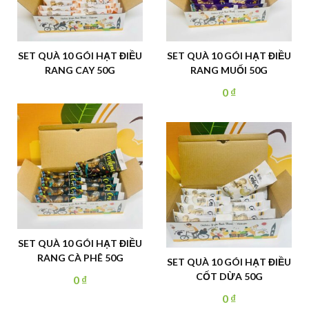
ÓI HẠT ĐIỀU
SET QUÀ 10 GÓI HẠT ĐIỀU
HẠT ĐIỀU TƯƠ
AY 50G
RANG MUỐI 50G
RANG) LOẠI NG
SIZE W320 HÀ
0
₫
140.00
CHUẨN HỘP
ÓI HẠT ĐIỀU
PHÊ 50G
SET QUÀ 10 GÓI HẠT ĐIỀU
SIÊU HẠT DIN
CỐT DỪA 50G
GRANOLA 
₫
0
₫
170.00