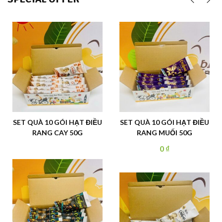
SET QUÀ 10 GÓI HẠT ĐIỀU
HẠT ĐIỀU TƯƠI (CHƯA
RANG MUỐI 50G
RANG) LOẠI NGUYÊN HẠT
SIZE W320 HÀNG TIÊU
0
₫
140.000
₫
CHUẨN HỘP 500G