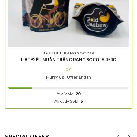
HẠT ĐIỀU NHÂN TRẮNG RANG MUỐI
Rated
HẠT ĐIỀU NHÂN TRẮNG RANG MUỐI 250G
5.00
out
of 5
0
₫
Hurry Up! Offer End In
Available:
15
Already Sold:
5
SPECIAL OFFER