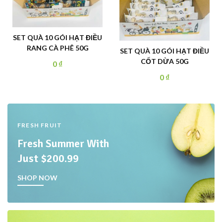
SET QUÀ 10 GÓI HẠT ĐIỀU
SIÊU HẠT DINH DƯỠNG
CỐT DỪA 50G
GRANOLA 500G
0
₫
170.000
₫
FRESH FRUIT
Fresh Summer With
Just $200.99
SHOP NOW