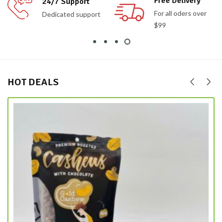
Free Delivery
90 Days Return
For all oders over
If goods have
$99
problems
HOT DEALS