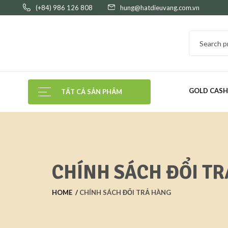
(+84) 986 126 808
hung@hatdieuvang.com.vn
GOLD CAS
TẤT CẢ SẢN PHẨM
CHÍNH SÁCH ĐỔI T
HOME
CHÍNH SÁCH ĐỔI TRẢ HÀNG