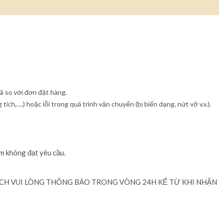
ã so với đơn đặt hàng.
tích,….) hoặc lỗi trong quá trình vận chuyển (bị biến dạng, nứt vỡ v.v.).
m không đạt yêu cầu.
ÁCH VUI LÒNG THÔNG BÁO TRONG VÒNG 24H KỂ TỪ KHI NHẬN