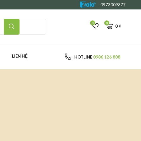
0973009377
0
0
0
₫
LIÊN HỆ
HOTLINE
0986 126 808